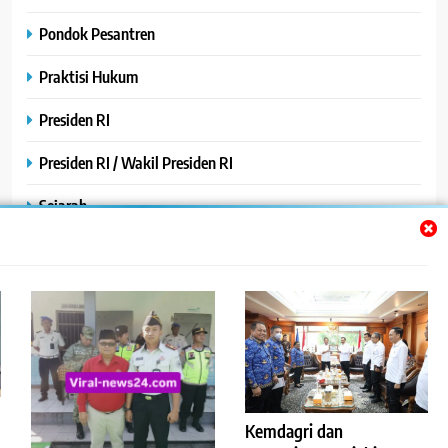
Pondok Pesantren
Praktisi Hukum
Presiden RI
Presiden RI / Wakil Presiden RI
Sejarah
SPPG / MBG
SPPG /MBG
TNI AU
TNI POLRI
Uncategorized
Kemdagri dan