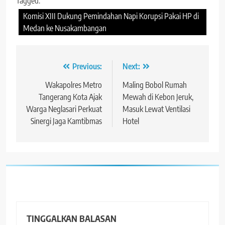
Tagged:
Komisi XIII Dukung Pemindahan Napi Korupsi Pakai HP di
Medan ke Nusakambangan
Navigasi
Previous:
Next:
pos
Wakapolres Metro
Maling Bobol Rumah
Tangerang Kota Ajak
Mewah di Kebon Jeruk,
Warga Neglasari Perkuat
Masuk Lewat Ventilasi
Sinergi Jaga Kamtibmas
Hotel
TINGGALKAN BALASAN