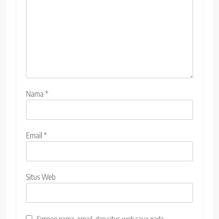
Nama
*
Email
*
Situs Web
Simpan nama, email, dan situs web saya pada