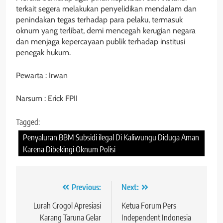
terkait segera melakukan penyelidikan mendalam dan
penindakan tegas terhadap para pelaku, termasuk
oknum yang terlibat, demi mencegah kerugian negara
dan menjaga kepercayaan publik terhadap institusi
penegak hukum.
Pewarta : Irwan
Narsum : Erick FPII
Tagged:
Penyaluran BBM Subsidi ilegal Di Kaliwungu Diduga Aman
Karena Dibekingi Oknum Polisi
Navigasi
Previous:
Next:
pos
Lurah Grogol Apresiasi
‎Ketua Forum Pers
Karang Taruna Gelar
Independent Indonesia