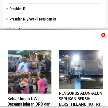
Presiden RI
Presiden RI / Wakil Presiden RI
Sejarah
SPPG / MBG
SPPG /MBG
TNI AU
TNI POLRI
Uncategorized
Yayasan
PENGURUS ALUN-ALUN
Ketua Umum GWI
SERUKAN BERSIH-
Bersama Jajaran DPD dan
BERSIH JELANG HUT RI