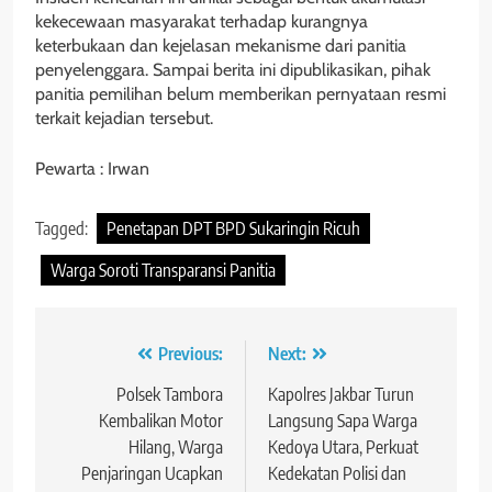
kekecewaan masyarakat terhadap kurangnya
keterbukaan dan kejelasan mekanisme dari panitia
penyelenggara. Sampai berita ini dipublikasikan, pihak
panitia pemilihan belum memberikan pernyataan resmi
terkait kejadian tersebut.
Pewarta : Irwan
Tagged:
Penetapan DPT BPD Sukaringin Ricuh
Warga Soroti Transparansi Panitia
Navigasi
Previous:
Next:
pos
Polsek Tambora
Kapolres Jakbar Turun
Kembalikan Motor
Langsung Sapa Warga
Hilang, Warga
Kedoya Utara, Perkuat
Penjaringan Ucapkan
Kedekatan Polisi dan