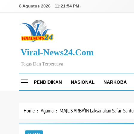
Skip
8 Agustus 2026
11:21:55 PM
to
content
Viral-News24.com
Tegas Dan Terpercaya
PENDIDIKAN
NASIONAL
NARKOBA
Home
Agama
MAJLIS ARBA’IN Laksanakan Safari Santu