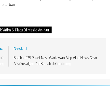
is.arbain.
 Yatim & Piatu Di Masjid An-Nur
s:
Next:
kuk
Bagikan 125 Paket Nasi, Wartawan Alap Alap News Gelar
ung
Aksi Sosial Jum”at Berkah di Gondrong